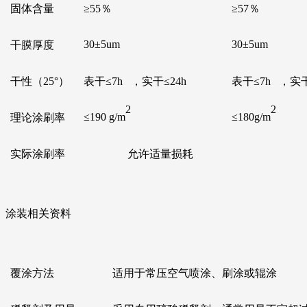
固体含量
≥
55
％
≥
57
％
30±
5um
30±
5um
干膜厚度
干性（
25
°）
表干≤
7h
，实干≤
24h
表干≤
7h
，实
2
2
≤
190 g/m
≤
180g/m
理论涂刷率
实际涂刷率
允许适量损耗
涂装相关资料
覆涂方法
适用于常压空气喷涂、刷涂或辊涂