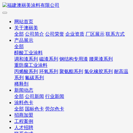
网站首页
关于澳丽美
全部
公司简介
公司荣誉
企业资质
厂区展示
联系方式
产品展示
全部
醇酸工业涂料
调和漆系列
磁漆系列
钢结构专用漆
腰果漆系列
重防腐工业涂料
丙烯酸系列
环氧系列
聚氨酯系列
氯化橡胶系列
耐高温
系列
氟碳系列
稀释剂
新闻动态
全部
公司新闻
行业新闻
涂料色卡
全部
国标色卡
劳尔色卡
招商加盟
工程案例
人才招聘